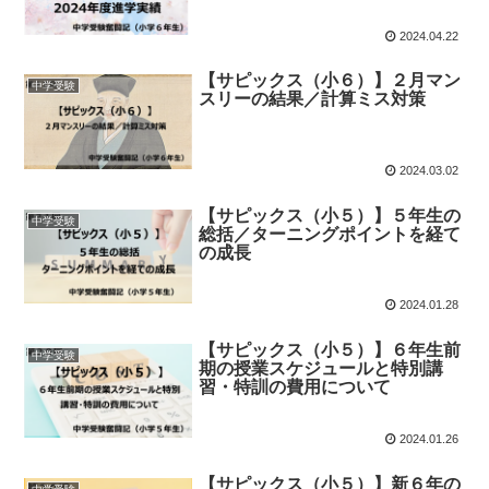
2024.04.22
【サピックス（小６）】２月マン
中学受験
スリーの結果／計算ミス対策
2024.03.02
【サピックス（小５）】５年生の
中学受験
総括／ターニングポイントを経て
の成長
2024.01.28
【サピックス（小５）】６年生前
中学受験
期の授業スケジュールと特別講
習・特訓の費用について
2024.01.26
【サピックス（小５）】新６年の