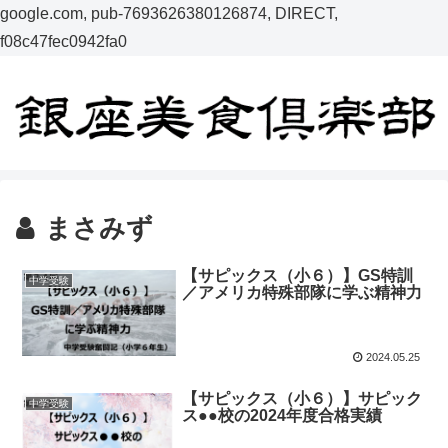
google.com, pub-7693626380126874, DIRECT,
f08c47fec0942fa0
まさみず
【サピックス（小６）】GS特訓
中学受験
／アメリカ特殊部隊に学ぶ精神力
2024.05.25
【サピックス（小６）】サピック
中学受験
ス●●校の2024年度合格実績