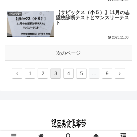
【サピックス（小５）】11月の志
中学受験
望校診断テストとマンスリーテス
ト
2023.11.30
次のページ
1
2
3
4
5
…
9