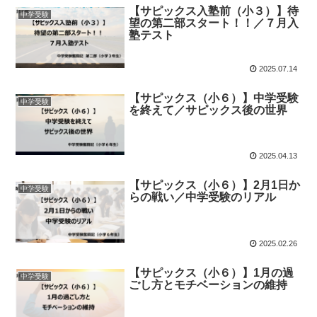
【サピックス入塾前（小３）】待
中学受験
望の第二部スタート！！／７月入
塾テスト
2025.07.14
【サピックス（小６）】中学受験
中学受験
を終えて／サピックス後の世界
2025.04.13
【サピックス（小６）】2月1日か
中学受験
らの戦い／中学受験のリアル
2025.02.26
【サピックス（小６）】1月の過
中学受験
ごし方とモチベーションの維持