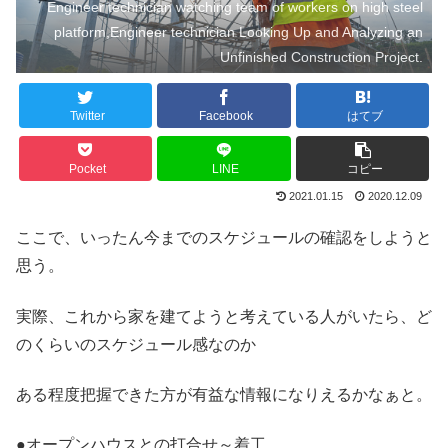
Engineer technician watching team of workers on high steel
platform,Engineer technician Looking Up and Analyzing an
Unfinished Construction Project.
Twitter
Facebook
はてブ
Pocket
LINE
コピー
2021.01.15
2020.12.09
ここで、いったん今までのスケジュールの確認をしようと
思う。
実際、これから家を建てようと考えている人がいたら、ど
のくらいのスケジュール感なのか
ある程度把握できた方が有益な情報になりえるかなぁと。
●オープンハウスとの打合せ～着工