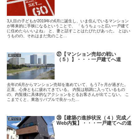
3人目の子どもが2019年の6月に誕生し、いま住んでいるマンション
が将来的に手狭になるということで、 「もうちょっと広い一戸建て
に住めたらいいよね」 と、妻と話すことはたびたびあった。 とはい
うものの、それはまだ先のこと...
㉗【マンション売却の戦い
家づくり
（５）】・・・一戸建てへ道
去年の6月からマンション売却を進めていて、もう7ヶ月が過ぎた。
正直、心身ともに疲れてきている。 内覧は順調に入っているもの
の、内覧後に具体的なアクションをとるお客さんが出てこない。 こ
こまでくと、東急リバブルで良かった...
㉘【建築の進捗状況（４）完成／
家づくり
Web内覧】・・・一戸建てへの道