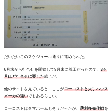
だいたいこのスケジュール通りに進められた。
6月末から打合せを開始して9月末に着工だったので、
3ヶ
月ほど打合せに要した
感じだ。
他のサイトを見ていると、ここが
ローコストと大手ハウス
メーカの違い
でもあるらしい。
ローコストはタマホームもそうだったが、
薄利多売作戦
を