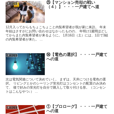
㉕【マンション売却の戦い
家づくり
（４）】・・・一戸建てへ道
12月入ってからもちょこちょこと内覧希望者が我が家に来訪。 年末
年始はさすがにお問い合わせはなかったものの、 年明け1週間ほどし
てからまた内覧希望者が来るように。 1月16日（土）には、1日で3組
の内覧希望者が来た。 ...
⑭【電色の選択】・・・一戸建て
家づくり
への道
次は電気関連について決めていく。 まずは、天井につける電色の選
択。 リビングとかのシーリング蛍光灯はコンセントの配置のみ決め
て、 後で好みの蛍光灯を自分で購入して取り付ける形。（コンセン
トはこんなやつ↓） ...
①【プロローグ】・・・一戸建て
家づくり
への道