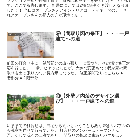
マンション売却や外構問題で、新居の状況が置き去りになっていたの
で、ここで報告します。 新居については2/4に無事引き渡しとなりま
した！！ 当日はオープンさんとインテリアコーディネータの方、そ
れとオープンさんの新人の方が現地で立...
⑨【間取り図の修正】・・・一戸
家づくり
建てへの道
前回の打合せ中に「階段部分の出っ張り」に気づき、その場で修正対
応を行った。 一瞬、ヒヤッとしたが、大きな変更もなく我が家の間
取りも出っ張りのない長方形になった。 修正版間取りはこちら ●１
階部分 ●２階部分...
⑩【外壁／内装のデザイン選
家づくり
び】・・・一戸建てへの道
いままでの打合せは、自宅から近いということもあり東急リバブルの
会議室を借りて行っていた。 打合せのメンバーはオープンさん、
匠、そして我々の三者であり、 間取りの相談に東急リバブルはノー