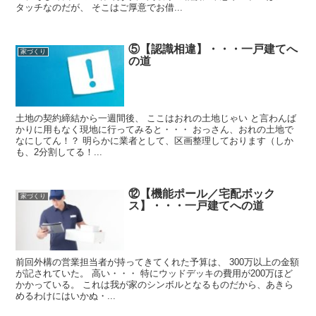
タッチなのだが、 そこはご厚意でお借...
⑤【認識相違】・・・一戸建てへ
家づくり
の道
土地の契約締結から一週間後、 ここはおれの土地じゃい と言わんば
かりに用もなく現地に行ってみると・・・ おっさん、おれの土地で
なにしてん！？ 明らかに業者として、区画整理しております（しか
も、2分割してる！...
⑫【機能ポール／宅配ボック
家づくり
ス】・・・一戸建てへの道
前回外構の営業担当者が持ってきてくれた予算は、 300万以上の金額
が記されていた。 高い・・・ 特にウッドデッキの費用が200万ほど
かかっている。 これは我が家のシンボルとなるものだから、あきら
めるわけにはいかぬ・...