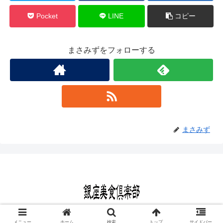
Pocket
LINE
コピー
まさみずをフォローする
まさみず
© 2020 銀座美食倶楽部.
メニュー
ホーム
検索
トップ
サイドバー