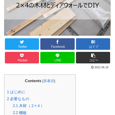
Twitter
Facebook
はてブ
Pocket
LINE
コピー
2021.06.18
Contents
[
非表示
]
1
はじめに
2
必要なもの
2.1
木材（２×４）
2.2
棚板