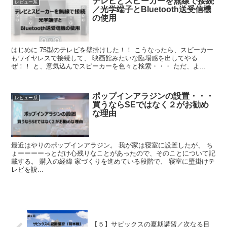
テレビとスピーカーを無線で接続
レビュー系
／光学端子とBluetooth送受信機
の使用
はじめに 75型のテレビを壁掛けした！！ こうなったら、スピーカー
もワイヤレスで接続して、 映画館みたいな臨場感を出してやる
ぜ！！ と、意気込んでスピーカーを色々と検索・・・ ただ、よ...
ポップインアラジンの設置・・・
レビュー系
買うならSEではなく２がお勧め
な理由
最近はやりのポップインアラジン。 我が家は寝室に設置したが、 ち
ょーーーーっとだけ心残りなことがあったので、そのことについて記
載する。 購入の経緯 家づくりを進めている段階で、 寝室に壁掛けテ
レビを設...
【５】サピックスの夏期講習／次なる目