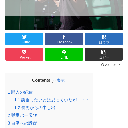
Twitter
Facebook
はてブ
Pocket
LINE
コピー
2021.08.14
Contents
[
非表示
]
1
購入の経緯
1.1
懸垂したいとは思っていたが・・・
1.2
長男からの申し出
2
懸垂バー選び
3
自宅への設置