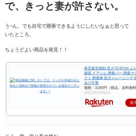
で、きっと妻が許さない。
う~ん、でも自宅で懸垂できるようにしたいなぁと思って
いたところ、
ちょうどよい商品を発見！！
新店最安挑戦 長さ72-97cm 
康器 ドアジム 懸垂バー 懸垂マ
クト 懸垂棒 筋力トレーニング 腹
あけ不要
価格：3180円（税込、送料無料
(2021/8/13時点)
楽