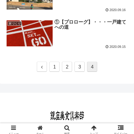
2020.09.16
①【プロローグ】・・・一戸建て
家づくり
への道
2020.09.15
1
2
3
4
© 2020 銀座美食倶楽部.
メニュー
ホーム
検索
トップ
サイドバー